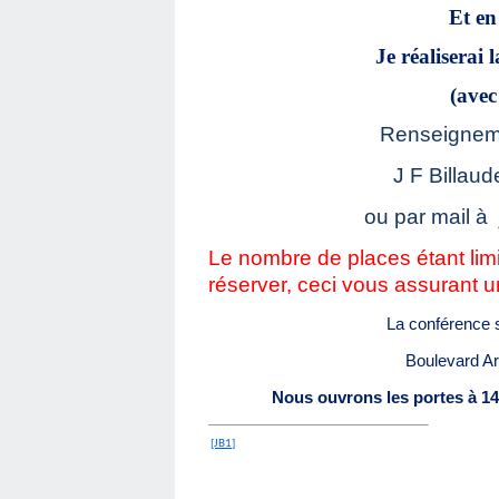
Et en
Je réaliserai
(avec
Renseigneme
J F Billaud
ou par mail à
Le nombre de places étant lim
réserver, ceci vous assurant 
La conférence s
Boulevard A
Nous ouvrons les portes à 14 h
[JB1]