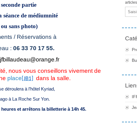
article
 seconde partie
Email
 la séance de médiumnité
 ou sans photo)
nts / Réservations à
Caté
eau :
06 33 70 17 55.
Pr
jfbillaudeau@orange.fr
Bu
ité, nous vous conseillons vivement de
une
place
dans la salle.
[JB1]
Lien
e déroulera à l’hôtel Kyriad,
IF
rago à La Roche Sur Yon.
Je
eures et arrêtons la billetterie à 14h 45.