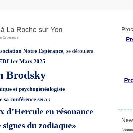
 à La Roche sur Yon
Proc
tre Esperance
Pr
ssociation Notre Espérance
, se déroulera
DI 1er Mars 2025
h Brodsky
Pr
que et psychogénéalogiste
 sa conférence sera :
x d’Hercule en résonance
News
e signes du zodiaque»
Abonne