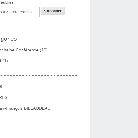
s publiés.
gories
ochaine Conférence
(10)
t
(1)
s
RES
an-François BILLAUDEAU