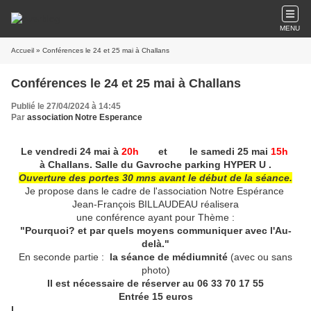
MENU
Accueil
» Conférences le 24 et 25 mai à Challans
Conférences le 24 et 25 mai à Challans
Publié le 27/04/2024 à 14:45
Par
association Notre Esperance
Le vendredi 24 mai à
20h
et le samedi 25 mai
15h
à Challans. Salle du Gavroche parking HYPER U .
Ouverture des portes 30 mns avant le début de la séance.
Je propose dans le cadre de l'association Notre Espérance
Jean-François BILLAUDEAU réalisera
une conférence ayant pour Thème :
"Pourquoi? et par quels moyens communiquer avec l'Au-
delà."
En seconde partie :
la séance de médiumnité
(avec ou sans
photo)
Il est nécessaire de réserver au 06 33 70 17 55
Entrée 15 euros
l