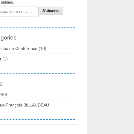
s publiés.
gories
ochaine Conférence
(10)
t
(1)
s
RES
an-François BILLAUDEAU